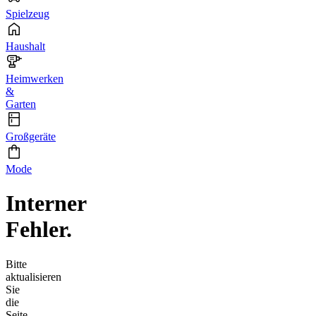
Spielzeug
Haushalt
Heimwerken
&
Garten
Großgeräte
Mode
Interner
Fehler.
Bitte
aktualisieren
Sie
die
Seite