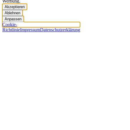
Werbung.
Akzeptieren
Ablehnen
Anpassen
Cookie-
Richtlinie
Impressum
Datenschutzerklärung