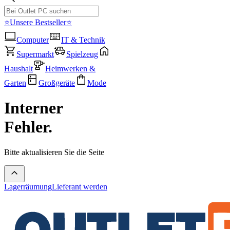
⭐Unsere Bestseller⭐
Computer
IT & Technik
Supermarkt
Spielzeug
Haushalt
Heimwerken &
Garten
Großgeräte
Mode
Interner
Fehler.
Bitte aktualisieren Sie die Seite
Lagerräumung
Lieferant werden