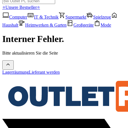
⭐Unsere Bestseller⭐
Computer
IT & Technik
Supermarkt
Spielzeug
Haushalt
Heimwerken & Garten
Großgeräte
Mode
Interner Fehler.
Bitte aktualisieren Sie die Seite
Lagerräumung
Lieferant werden