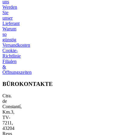
uns
Werden
Sie
unser
Lieferant
Warum
so
günstig
Versandkosten
Cookie-
Richtlinie
Filialen
&
Öffnungszeiten
BÜROKONTAKTE
Ctra.
de
Constantí,
Km.3,
TV-
7211,
43204
Reus