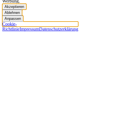
Werbung.
Akzeptieren
Ablehnen
Anpassen
Cookie-
Richtlinie
Impressum
Datenschutzerklärung