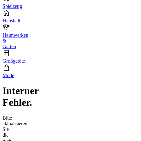
Spielzeug
Haushalt
Heimwerken
&
Garten
Großgeräte
Mode
Interner
Fehler.
Bitte
aktualisieren
Sie
die
Seite