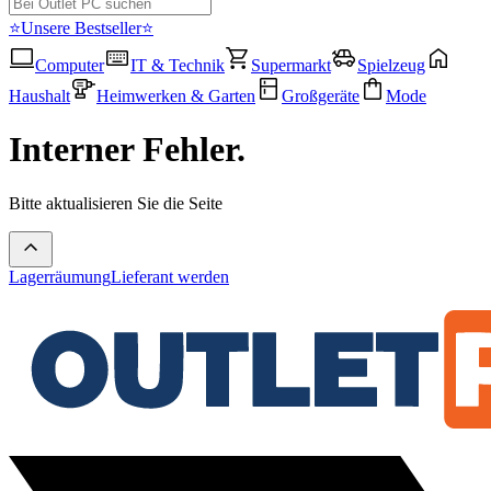
⭐Unsere Bestseller⭐
Computer
IT & Technik
Supermarkt
Spielzeug
Haushalt
Heimwerken & Garten
Großgeräte
Mode
Interner Fehler.
Bitte aktualisieren Sie die Seite
Lagerräumung
Lieferant werden