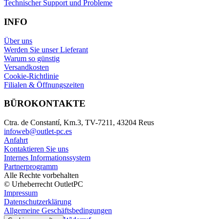
Technischer Support und Probleme
INFO
Über uns
Werden Sie unser Lieferant
Warum so günstig
Versandkosten
Cookie-Richtlinie
Filialen & Öffnungszeiten
BÜROKONTAKTE
Ctra. de Constantí, Km.3, TV-7211, 43204 Reus
infoweb@outlet-pc.es
Anfahrt
Kontaktieren Sie uns
Internes Informationssystem
Partnerprogramm
Alle Rechte vorbehalten
© Urheberrecht OutletPC
Impressum
Datenschutzerklärung
Allgemeine Geschäftsbedingungen