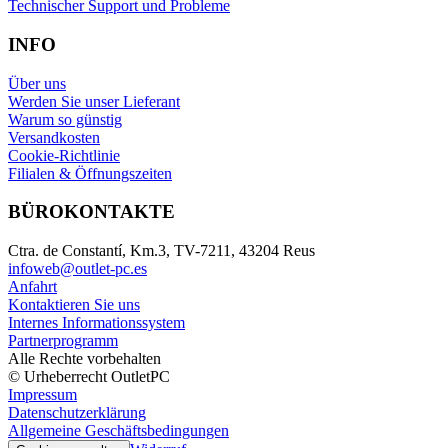
Technischer Support und Probleme
INFO
Über uns
Werden Sie unser Lieferant
Warum so günstig
Versandkosten
Cookie-Richtlinie
Filialen & Öffnungszeiten
BÜROKONTAKTE
Ctra. de Constantí, Km.3, TV-7211, 43204 Reus
infoweb@outlet-pc.es
Anfahrt
Kontaktieren Sie uns
Internes Informationssystem
Partnerprogramm
Alle Rechte vorbehalten
© Urheberrecht OutletPC
Impressum
Datenschutzerklärung
Allgemeine Geschäftsbedingungen