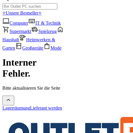
⭐Unsere Bestseller⭐
Computer
IT & Technik
Supermarkt
Spielzeug
Haushalt
Heimwerken &
Garten
Großgeräte
Mode
Interner
Fehler.
Bitte aktualisieren Sie die Seite
Lagerräumung
Lieferant werden