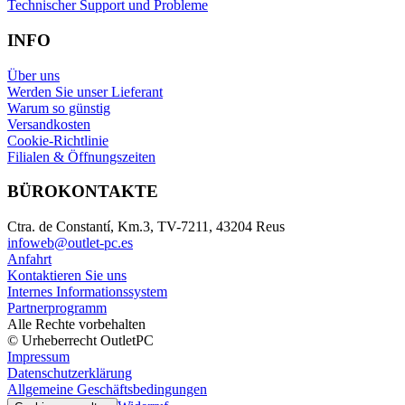
Technischer Support und Probleme
INFO
Über uns
Werden Sie unser Lieferant
Warum so günstig
Versandkosten
Cookie-Richtlinie
Filialen & Öffnungszeiten
BÜROKONTAKTE
Ctra. de Constantí, Km.3, TV-7211, 43204 Reus
infoweb@outlet-pc.es
Anfahrt
Kontaktieren Sie uns
Internes Informationssystem
Partnerprogramm
Alle Rechte vorbehalten
© Urheberrecht OutletPC
Impressum
Datenschutzerklärung
Allgemeine Geschäftsbedingungen