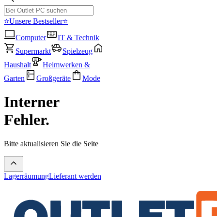
⭐Unsere Bestseller⭐
Computer
IT & Technik
Supermarkt
Spielzeug
Haushalt
Heimwerken &
Garten
Großgeräte
Mode
Interner
Fehler.
Bitte aktualisieren Sie die Seite
Lagerräumung
Lieferant werden