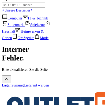
⭐Unsere Bestseller⭐
Computer
IT & Technik
Supermarkt
Spielzeug
Haushalt
Heimwerken &
Garten
Großgeräte
Mode
Interner
Fehler.
Bitte aktualisieren Sie die Seite
Lagerräumung
Lieferant werden