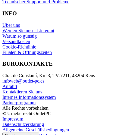
Technischer Support und Probleme
INFO
Über uns
Werden Sie unser Lieferant
Warum so günstig
Versandkosten
Cookie-Richtlinie
Filialen & Öffnungszeiten
BÜROKONTAKTE
Ctra. de Constantí, Km.3, TV-7211, 43204 Reus
infoweb@outlet-pc.es
Anfahrt
Kontaktieren Sie uns
Internes Informationssystem
Partnerprogramm
Alle Rechte vorbehalten
© Urheberrecht OutletPC
Impressum
Datenschutzerklärung
Allgemeine Geschäftsbedingungen