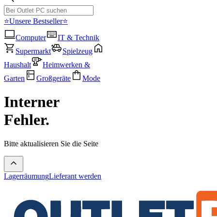
⭐Unsere Bestseller⭐
Computer
IT & Technik
Supermarkt
Spielzeug
Haushalt
Heimwerken &
Garten
Großgeräte
Mode
Interner
Fehler.
Bitte aktualisieren Sie die Seite
Lagerräumung
Lieferant werden