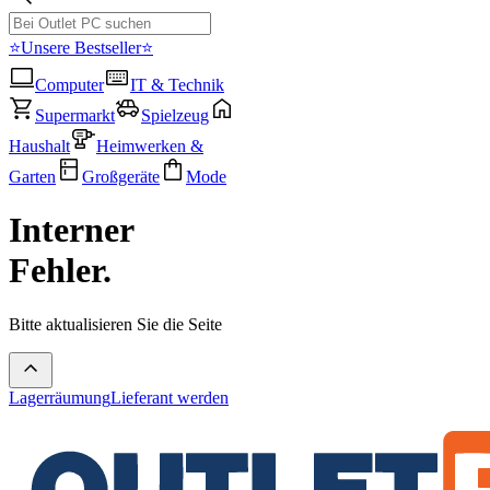
⭐Unsere Bestseller⭐
Computer
IT & Technik
Supermarkt
Spielzeug
Haushalt
Heimwerken &
Garten
Großgeräte
Mode
Interner
Fehler.
Bitte aktualisieren Sie die Seite
Lagerräumung
Lieferant werden