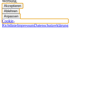
Werbung.
Akzeptieren
Ablehnen
Anpassen
Cookie-
Richtlinie
Impressum
Datenschutzerklärung