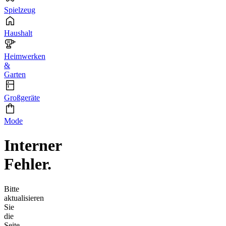
Spielzeug
Haushalt
Heimwerken
&
Garten
Großgeräte
Mode
Interner
Fehler.
Bitte
aktualisieren
Sie
die
Seite