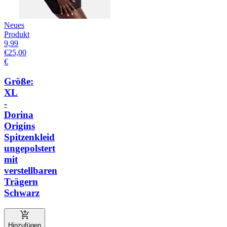
Neues
Produkt
9,99
€
25,00
€
Größe:
XL
-
Dorina
Origins
Spitzenkleid
ungepolstert
mit
verstellbaren
Trägern
Schwarz
Hinzufügen