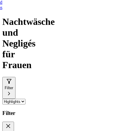
d
us
Nachtwäsche
und
Negligés
für
Frauen
Filter
Filter