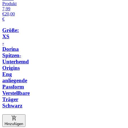
Produkt
7,99
€
20,00
€
Größe:
XS
-
Dorina
Spitzen-
Unterhemd
Origins
Eng
anliegende
Passform
Verstellbare
Träger
Schwarz
Hinzufügen