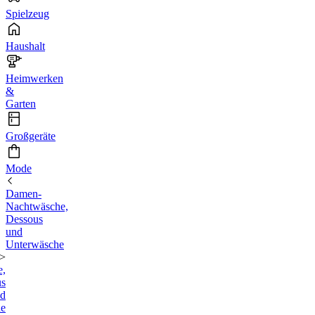
Spielzeug
Haushalt
Heimwerken
&
Garten
Großgeräte
Mode
Damen-
Nachtwäsche,
Dessous
und
Unterwäsche
<
e,
us
d
he