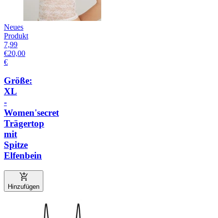
Neues
Produkt
7,99
€
20,00
€
Größe:
XL
-
Women'secret
Trägertop
mit
Spitze
Elfenbein
Hinzufügen