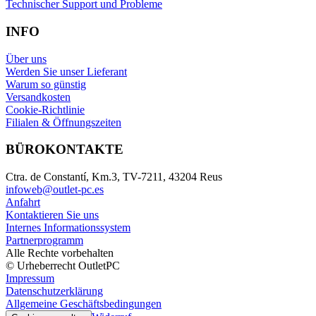
Technischer Support und Probleme
INFO
Über uns
Werden Sie unser Lieferant
Warum so günstig
Versandkosten
Cookie-Richtlinie
Filialen & Öffnungszeiten
BÜROKONTAKTE
Ctra. de Constantí, Km.3, TV-7211, 43204 Reus
infoweb@outlet-pc.es
Anfahrt
Kontaktieren Sie uns
Internes Informationssystem
Partnerprogramm
Alle Rechte vorbehalten
© Urheberrecht OutletPC
Impressum
Datenschutzerklärung
Allgemeine Geschäftsbedingungen