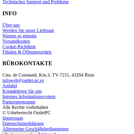
Technischer Support und Probleme
INFO
Über uns
Werden Sie unser Lieferant
Warum so günstig
Versandkosten
Cookie-Richtlinie
Filialen & Öffnungszeiten
BÜROKONTAKTE
Ctra. de Constantí, Km.3, TV-7211, 43204 Reus
infoweb@outlet-pc.es
Anfahrt
Kontaktieren Sie uns
Internes Informationssystem
Partnerprogramm
Alle Rechte vorbehalten
© Urheberrecht OutletPC
Impressum
Datenschutzerklärung
Allgemeine Geschäftsbedingungen