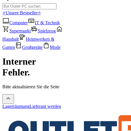
⭐Unsere Bestseller⭐
Computer
IT & Technik
Supermarkt
Spielzeug
Haushalt
Heimwerken &
Garten
Großgeräte
Mode
Interner
Fehler.
Bitte aktualisieren Sie die Seite
Lagerräumung
Lieferant werden