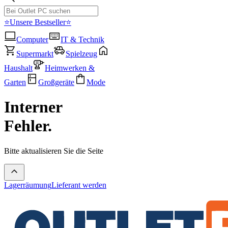
⭐Unsere Bestseller⭐
Computer
IT & Technik
Supermarkt
Spielzeug
Haushalt
Heimwerken &
Garten
Großgeräte
Mode
Interner
Fehler.
Bitte aktualisieren Sie die Seite
Lagerräumung
Lieferant werden