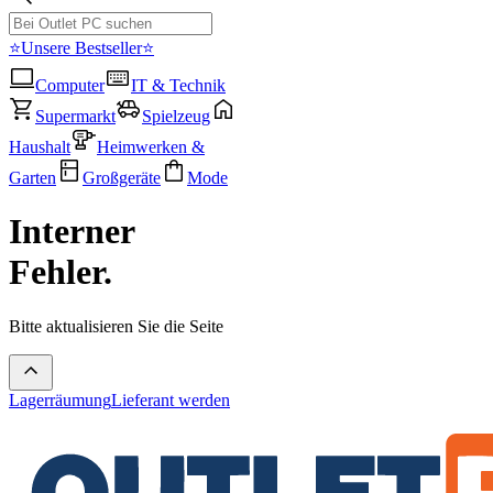
⭐Unsere Bestseller⭐
Computer
IT & Technik
Supermarkt
Spielzeug
Haushalt
Heimwerken &
Garten
Großgeräte
Mode
Interner
Fehler.
Bitte aktualisieren Sie die Seite
Lagerräumung
Lieferant werden