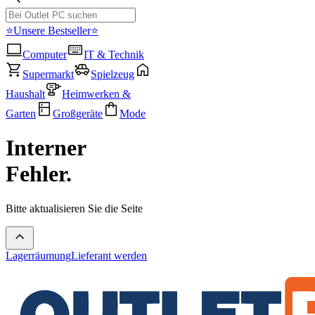
⭐Unsere Bestseller⭐
Computer
IT & Technik
Supermarkt
Spielzeug
Haushalt
Heimwerken &
Garten
Großgeräte
Mode
Interner
Fehler.
Bitte aktualisieren Sie die Seite
Lagerräumung
Lieferant werden