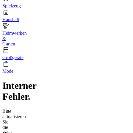
Spielzeug
Haushalt
Heimwerken
&
Garten
Großgeräte
Mode
Interner
Fehler.
Bitte
aktualisieren
Sie
die
Seite