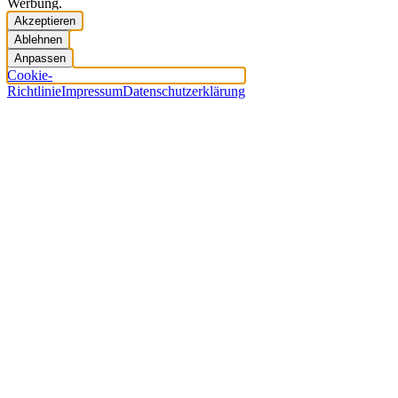
Werbung.
Akzeptieren
Ablehnen
Anpassen
Cookie-
Richtlinie
Impressum
Datenschutzerklärung