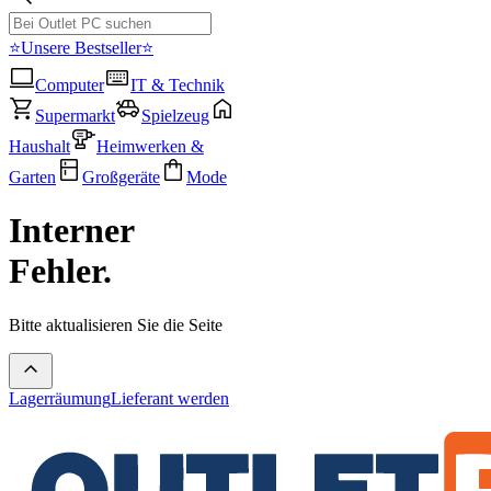
⭐Unsere Bestseller⭐
Computer
IT & Technik
Supermarkt
Spielzeug
Haushalt
Heimwerken &
Garten
Großgeräte
Mode
Interner
Fehler.
Bitte aktualisieren Sie die Seite
Lagerräumung
Lieferant werden