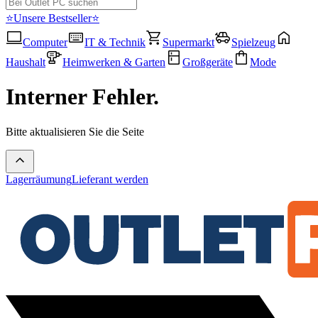
⭐Unsere Bestseller⭐
Computer
IT & Technik
Supermarkt
Spielzeug
Haushalt
Heimwerken & Garten
Großgeräte
Mode
Interner Fehler.
Bitte aktualisieren Sie die Seite
Lagerräumung
Lieferant werden