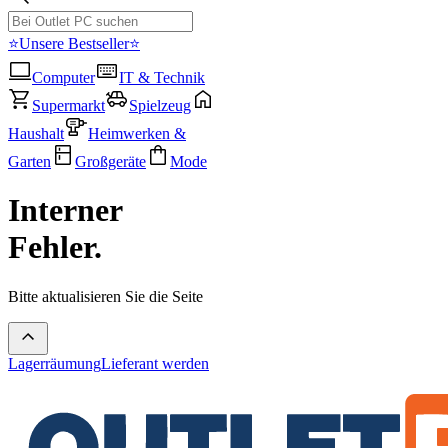
⭐Unsere Bestseller⭐
Computer
IT & Technik
Supermarkt
Spielzeug
Haushalt
Heimwerken &
Garten
Großgeräte
Mode
Interner
Fehler.
Bitte aktualisieren Sie die Seite
Lagerräumung
Lieferant werden