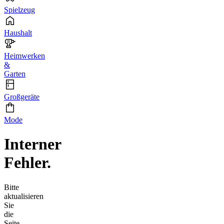
Spielzeug
Haushalt
Heimwerken
&
Garten
Großgeräte
Mode
Interner
Fehler.
Bitte
aktualisieren
Sie
die
Seite