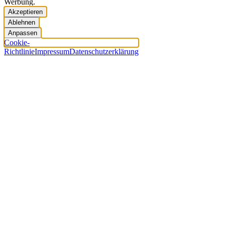
Werbung.
Akzeptieren
Ablehnen
Anpassen
Cookie-
Richtlinie
Impressum
Datenschutzerklärung