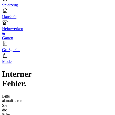
Spielzeug
Haushalt
Heimwerken
&
Garten
Großgeräte
Mode
Interner
Fehler.
Bitte
aktualisieren
Sie
die
Seite