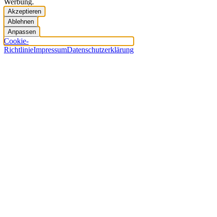
Werbung.
Akzeptieren
Ablehnen
Anpassen
Cookie-
Richtlinie
Impressum
Datenschutzerklärung