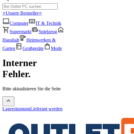
⭐Unsere Bestseller⭐
Computer
IT & Technik
Supermarkt
Spielzeug
Haushalt
Heimwerken &
Garten
Großgeräte
Mode
Interner
Fehler.
Bitte aktualisieren Sie die Seite
Lagerräumung
Lieferant werden