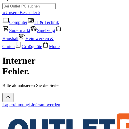
⭐Unsere Bestseller⭐
Computer
IT & Technik
Supermarkt
Spielzeug
Haushalt
Heimwerken &
Garten
Großgeräte
Mode
Interner
Fehler.
Bitte aktualisieren Sie die Seite
Lagerräumung
Lieferant werden