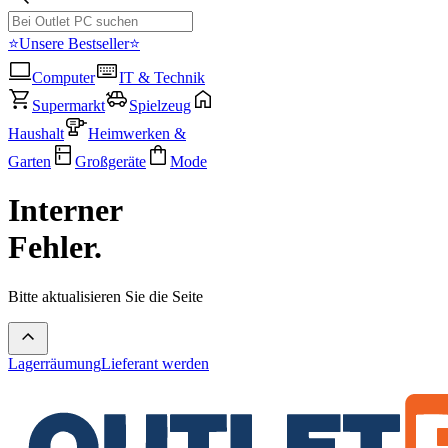
⭐Unsere Bestseller⭐
Computer
IT & Technik
Supermarkt
Spielzeug
Haushalt
Heimwerken &
Garten
Großgeräte
Mode
Interner
Fehler.
Bitte aktualisieren Sie die Seite
Lagerräumung
Lieferant werden