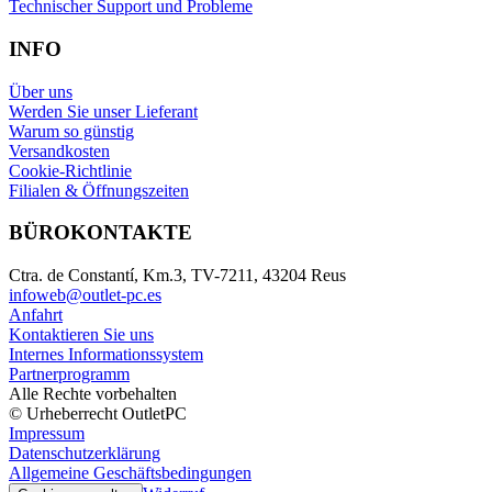
Technischer Support und Probleme
INFO
Über uns
Werden Sie unser Lieferant
Warum so günstig
Versandkosten
Cookie-Richtlinie
Filialen & Öffnungszeiten
BÜROKONTAKTE
Ctra. de Constantí, Km.3, TV-7211, 43204 Reus
infoweb@outlet-pc.es
Anfahrt
Kontaktieren Sie uns
Internes Informationssystem
Partnerprogramm
Alle Rechte vorbehalten
© Urheberrecht OutletPC
Impressum
Datenschutzerklärung
Allgemeine Geschäftsbedingungen