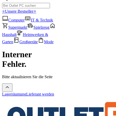
⭐Unsere Bestseller⭐
Computer
IT & Technik
Supermarkt
Spielzeug
Haushalt
Heimwerken &
Garten
Großgeräte
Mode
Interner
Fehler.
Bitte aktualisieren Sie die Seite
Lagerräumung
Lieferant werden