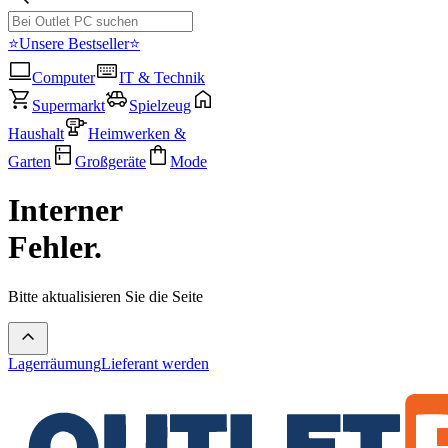
⭐Unsere Bestseller⭐
Computer
IT & Technik
Supermarkt
Spielzeug
Haushalt
Heimwerken &
Garten
Großgeräte
Mode
Interner
Fehler.
Bitte aktualisieren Sie die Seite
Lagerräumung
Lieferant werden