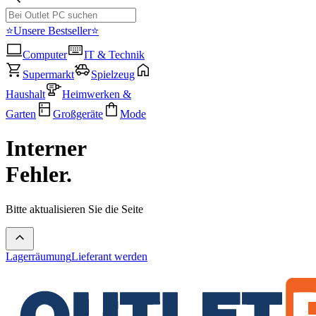
⭐Unsere Bestseller⭐
Computer
IT & Technik
Supermarkt
Spielzeug
Haushalt
Heimwerken &
Garten
Großgeräte
Mode
Interner
Fehler.
Bitte aktualisieren Sie die Seite
Lagerräumung
Lieferant werden