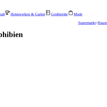
alt
Heimwerken & Garten
Großgeräte
Mode
Supermarkt
<
Haust
phibien