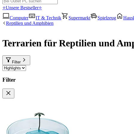
⭐Unsere Bestseller⭐
Computer
IT & Technik
Supermarkt
Spielzeug
Haush
Reptilien und Amphibien
Terrarien für Reptilien und Am
Filter
Filter