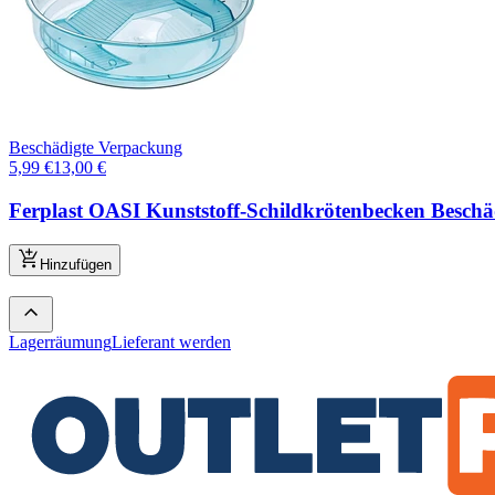
Beschädigte Verpackung
5,99
€
13,00
€
Ferplast OASI Kunststoff-Schildkrötenbecken Besch
Hinzufügen
Lagerräumung
Lieferant werden