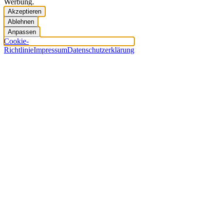
Werbung.
Akzeptieren
Ablehnen
Anpassen
Cookie-
Richtlinie
Impressum
Datenschutzerklärung