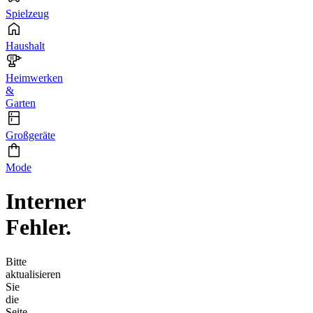
Spielzeug
Haushalt
Heimwerken
&
Garten
Großgeräte
Mode
Interner
Fehler.
Bitte
aktualisieren
Sie
die
Seite