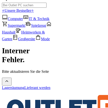
⭐Unsere Bestseller⭐
Computer
IT & Technik
Supermarkt
Spielzeug
Haushalt
Heimwerken &
Garten
Großgeräte
Mode
Interner
Fehler.
Bitte aktualisieren Sie die Seite
Lagerräumung
Lieferant werden