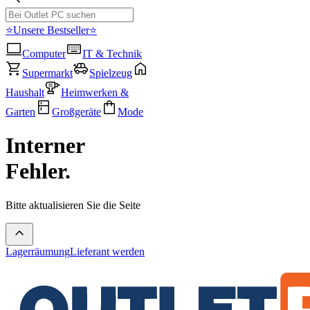
⭐Unsere Bestseller⭐
Computer
IT & Technik
Supermarkt
Spielzeug
Haushalt
Heimwerken &
Garten
Großgeräte
Mode
Interner
Fehler.
Bitte aktualisieren Sie die Seite
Lagerräumung
Lieferant werden