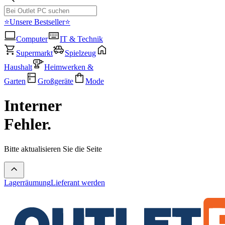
⭐Unsere Bestseller⭐
Computer
IT & Technik
Supermarkt
Spielzeug
Haushalt
Heimwerken &
Garten
Großgeräte
Mode
Interner
Fehler.
Bitte aktualisieren Sie die Seite
Lagerräumung
Lieferant werden