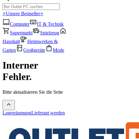
⭐Unsere Bestseller⭐
Computer
IT & Technik
Supermarkt
Spielzeug
Haushalt
Heimwerken &
Garten
Großgeräte
Mode
Interner
Fehler.
Bitte aktualisieren Sie die Seite
Lagerräumung
Lieferant werden