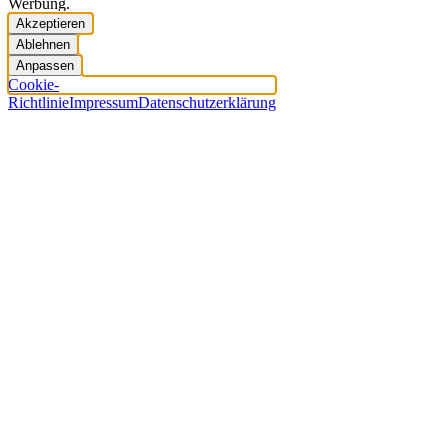
Werbung.
Akzeptieren
Ablehnen
Anpassen
Cookie-
Richtlinie
Impressum
Datenschutzerklärung