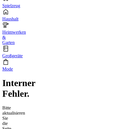
Spielzeug
Haushalt
Heimwerken
&
Garten
Großgeräte
Mode
Interner
Fehler.
Bitte
aktualisieren
Sie
die
Seite