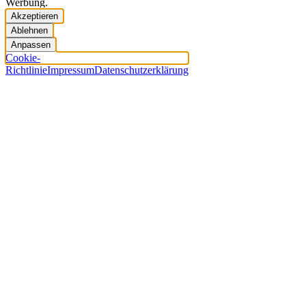
Werbung.
Akzeptieren
Ablehnen
Anpassen
Cookie-
Richtlinie
Impressum
Datenschutzerklärung