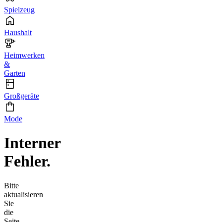
Spielzeug
Haushalt
Heimwerken
&
Garten
Großgeräte
Mode
Interner
Fehler.
Bitte
aktualisieren
Sie
die
Seite