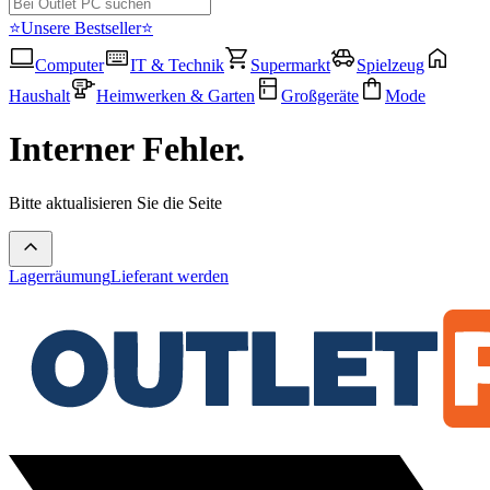
⭐Unsere Bestseller⭐
Computer
IT & Technik
Supermarkt
Spielzeug
Haushalt
Heimwerken & Garten
Großgeräte
Mode
Interner Fehler.
Bitte aktualisieren Sie die Seite
Lagerräumung
Lieferant werden