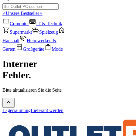
⭐Unsere Bestseller⭐
Computer
IT & Technik
Supermarkt
Spielzeug
Haushalt
Heimwerken &
Garten
Großgeräte
Mode
Interner
Fehler.
Bitte aktualisieren Sie die Seite
Lagerräumung
Lieferant werden