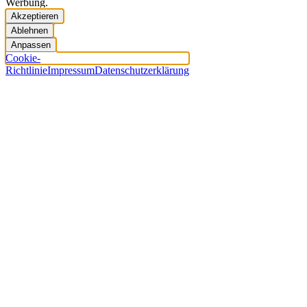
Werbung.
Akzeptieren
Ablehnen
Anpassen
Cookie-
Richtlinie
Impressum
Datenschutzerklärung