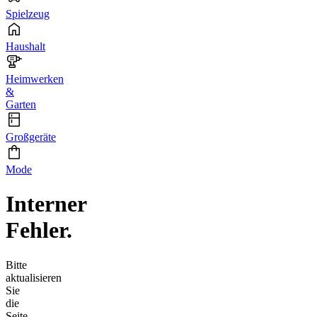
Spielzeug
Haushalt
Heimwerken
&
Garten
Großgeräte
Mode
Interner
Fehler.
Bitte
aktualisieren
Sie
die
Seite