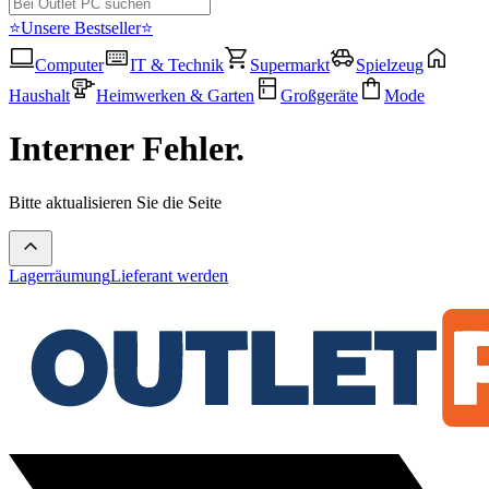
⭐Unsere Bestseller⭐
Computer
IT & Technik
Supermarkt
Spielzeug
Haushalt
Heimwerken & Garten
Großgeräte
Mode
Interner Fehler.
Bitte aktualisieren Sie die Seite
Lagerräumung
Lieferant werden