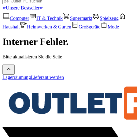
⭐Unsere Bestseller⭐
Computer
IT & Technik
Supermarkt
Spielzeug
Haushalt
Heimwerken & Garten
Großgeräte
Mode
Interner Fehler.
Bitte aktualisieren Sie die Seite
Lagerräumung
Lieferant werden