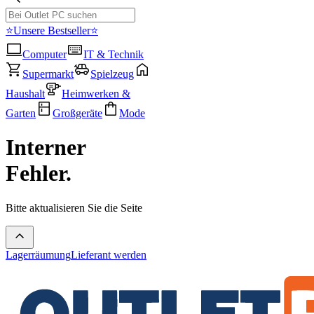
⭐Unsere Bestseller⭐
Computer
IT & Technik
Supermarkt
Spielzeug
Haushalt
Heimwerken &
Garten
Großgeräte
Mode
Interner
Fehler.
Bitte aktualisieren Sie die Seite
Lagerräumung
Lieferant werden